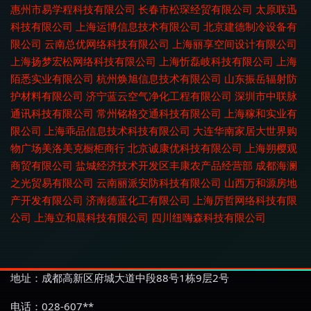
惠州市易学程科技有限公司
长春市松琛经贸有限公司
太原联迅
科技有限公司
上海运博信息技术有限公司
北京建德制冷设备有
限公司
云南总优网络科技有限公司
上海丽享空间设计有限公司
上海扬梦宏松网络科技有限公司
上海忻磊岐科技有限公司
上海
陌悉实业有限公司
杭州焕旭信息技术有限公司
山东振岳辐射防
护材料有限公司
济宁蓝云空气净化工程有限公司
深圳市中联脉
通讯科技有限公司
常州铭格交通科技有限公司
上海稼和实业有
限公司
上海乖品信息技术科技有限公司
大连华南家居大世界购
物广场美洛美克橱柜商行
北京诚康优科技有限公司
上海朔樱观
商贸有限公司
盐城经济技术开发区丰康农产品经营部
成都海澜
之光贸易有限公司
云南丽派安防科技有限公司
山西万和源房地
产开发有限公司
济南德蓝化工有限公司
上海厉哲网络科技有限
公司
上海立和晨科技有限公司
四川纽嗨森科技有限公司
地址：成都高新区府城大道中段88号1栋9层2号
电话：028-607**