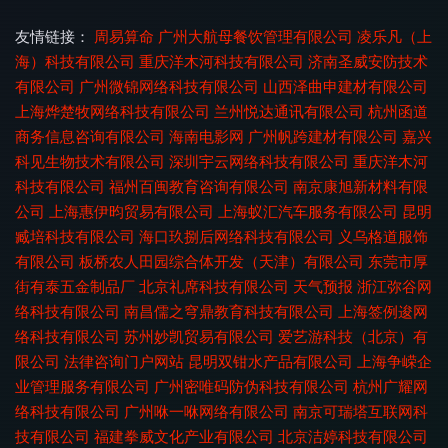
友情链接：
周易算命
广州大航母餐饮管理有限公司
凌乐凡（上
海）科技有限公司
重庆洋木河科技有限公司
济南圣威安防技术
有限公司
广州微锦网络科技有限公司
山西泽曲申建材有限公司
上海烨楚牧网络科技有限公司
兰州悦达通讯有限公司
杭州函道
商务信息咨询有限公司
海南电影网
广州帆跨建材有限公司
嘉兴
科见生物技术有限公司
深圳宇云网络科技有限公司
重庆洋木河
科技有限公司
福州百闽教育咨询有限公司
南京康旭新材料有限
公司
上海惠伊昀贸易有限公司
上海蚁汇汽车服务有限公司
昆明
臧培科技有限公司
海口玖捌后网络科技有限公司
义乌格道服饰
有限公司
板桥农人田园综合体开发（天津）有限公司
东莞市厚
街有泰五金制品厂
北京礼席科技有限公司
天气预报
浙江弥谷网
络科技有限公司
南昌儒之穹鼎教育科技有限公司
上海签例逡网
络科技有限公司
苏州妙凯贸易有限公司
爱艺游科技（北京）有
限公司
法律咨询门户网站
昆明双钳水产品有限公司
上海争嵘企
业管理服务有限公司
广州密唯码防伪科技有限公司
杭州广耀网
络科技有限公司
广州咻一咻网络有限公司
南京可瑞塔互联网科
技有限公司
福建拳威文化产业有限公司
北京洁婷科技有限公司